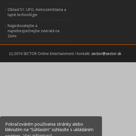
|
Oblasť 51: UFO, mimozemšťania a
tajné technológie
|
Najjedovatejšie a
najnebezpečnejšie zvieratá na
Zemi
(c) 2016 SECTOR Online Entertainment / kontakt:
sector@sector.sk
Pokračováním používania stránky alebo
kliknutím na “Súhlasím“ súhlasíte s ukládáním
cookies.
Viac informacií