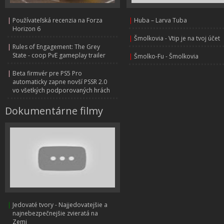
|
Používateľská recenzia na Forza
|
Huba – Larva Tuba
Horizon 6
|
Šmolkovia - Vtip je na tvoj účet
|
Rules of Engagement: The Grey
State - coop PvE gameplay trailer
|
Šmolko-Fu - Šmolkovia
|
Beta firmvér pre PS5 Pro
automaticky zapne novší PSSR 2.0
vo všetkých podporovaných hrách
Dokumentárne filmy
|
Jedovaté tvory - Najjedovatejšie a
najnebezpečnejšie zvieratá na
Zemi